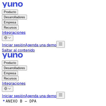
Producto
Desarrolladores
Empresa
Recursos
Integraciones
Iniciar sesión
Agenda una demo
Saltar al contenido
Producto
Desarrolladores
Empresa
Recursos
Integraciones
Iniciar sesión
Agenda una demo
A
N
E
X
O
B
—
D
P
A