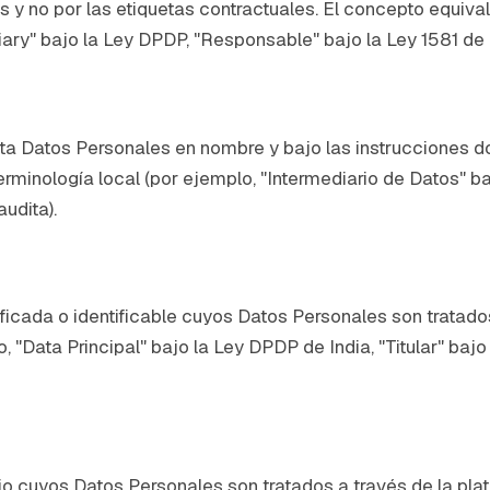
s y no por las etiquetas contractuales. El concepto equiv
duciary" bajo la Ley DPDP, "Responsable" bajo la Ley 1581
rata Datos Personales en nombre y bajo las instrucciones
rminología local (por ejemplo, "Intermediario de Datos" b
udita).
tificada o identificable cuyos Datos Personales son tratad
, "Data Principal" bajo la Ley DPDP de India, "Titular" ba
o cuyos Datos Personales son tratados a través de la pla